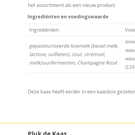
het assortiment als een nieuw product.
Ingrediënten en voedingswaarde
Ingrediënten
Voe
ener
gepasteuriseerde koemelk (bevat melk,
waar
lactose, sulfieten), zout, stremsel,
waar
melkzuurfermenten,
Champagne Rosé
0,55
Deze kaas heeft eerder in een kaasbox gezete
Pluk de Kaas