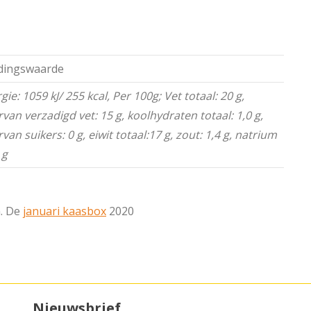
dingswaarde
gie: 1059 kJ/ 255 kcal, Per 100g; Vet totaal: 20 g,
van verzadigd vet: 15 g, koolhydraten totaal: 1,0 g,
van suikers: 0 g, eiwit totaal:17 g, zout: 1,4 g
, natrium
 g
n. De
januari kaasbox
2020
Nieuwsbrief