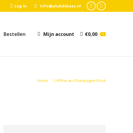
Log in
info@plukdekaas.nl
Facebook
Instagram
page
page
opens
opens
Bestellen
Mijn account
€
0,00
0
in
in
new
new
window
window
Je bent hier:
Home
L’Affine au Champagne Rosé