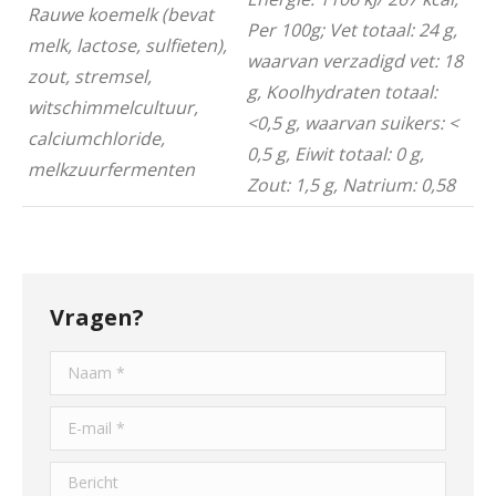
Rauwe koemelk (bevat
Per 100g; Vet totaal: 24 g,
melk, lactose, sulfieten),
waarvan verzadigd vet: 18
zout, stremsel,
g, Koolhydraten totaal:
witschimmelcultuur
,
<0,5 g, waarvan suikers: <
calciumchloride,
0,5 g, Eiwit totaal: 0 g,
melkzuurfermenten
Zout: 1,5 g
, Natrium: 0,58
Vragen?
Naam *
E-mail *
Bericht