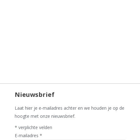
cadeaubon voor eenmalig
een kaasbox
4 kaasjes
ca. 900 gram kaas
Toevoegen aan winkelwagen
Nieuwsbrief
Laat hier je e-mailadres achter en we houden je op de
hoogte met onze nieuwsbrief.
*
verplichte velden
E-mailadres
*