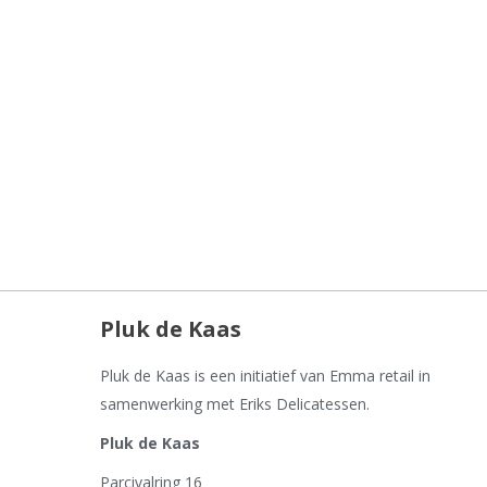
Gewaardeerd
4 kaasjes
4.00
uit 5
ca. 900 gram kaas
Toevoegen aan winkelwagen
Pluk de Kaas
Pluk de Kaas is een initiatief van Emma retail in
samenwerking met Eriks Delicatessen.
Pluk de Kaas
Parcivalring 16