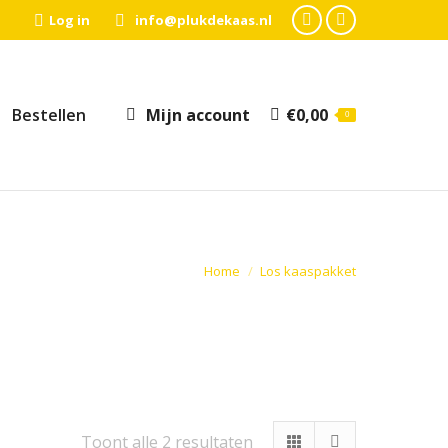
Log in
info@plukdekaas.nl
Facebook
Instagram
page
page
opens
opens
Bestellen
Mijn account
€
0,00
0
in
in
new
new
window
window
Je bent hier:
Home
Los kaaspakket
Toont alle 2 resultaten