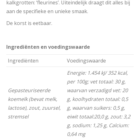
kalkgrotten: ‘fleurines’. Uiteindelijk draagt dit alles bij
aan de specifieke en unieke smaak.
De korst is eetbaar.
Ingrediënten en voedingswaarde
Ingrediënten
Voedingswaarde
Energie:
1.454 kJ/ 352 kcal,
per 100g; vet totaal: 30 g,
Gepasteuriseerde
waarvan verzadigd vet: 20
koemelk (bevat melk,
g, koolhydraten totaal: 0,5
lactose), zout, zuursel,
g, waarvan suikers: 0,5 g,
stremsel
eiwit totaal:20,0 g, zout: 3,2
g
, sodium: 1,25 g, Calcium:
0,64 mg