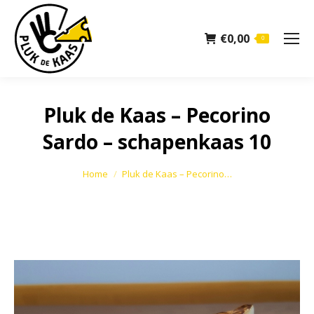
€
0,00
0
Pluk de Kaas – Pecorino
Sardo – schapenkaas 10
Je bent hier:
Home
Pluk de Kaas – Pecorino…