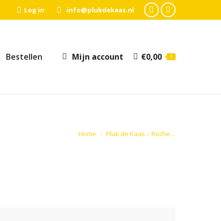
Log in
info@plukdekaas.nl
Facebook
Instagram
page
page
opens
opens
Bestellen
Mijn account
€
0,00
0
in
in
new
new
window
window
Je bent hier:
Home
Pluk de Kaas – Roche…