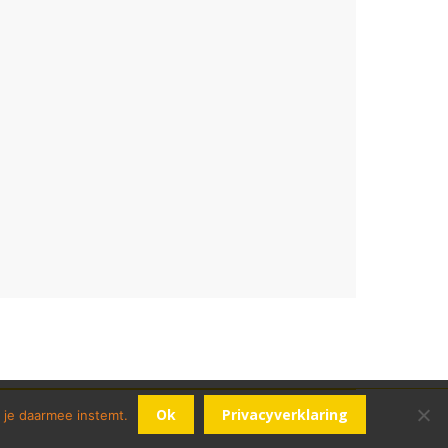
Ok
Privacyverklaring
 je daarmee instemt.